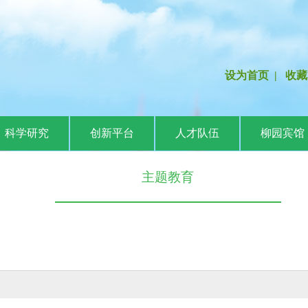
设为首页
|
收藏
科学研究
创新平台
人才队伍
柳园宾馆
主题教育