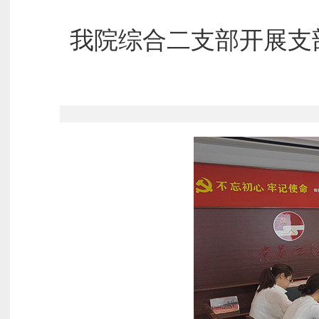
我院综合二支部开展支