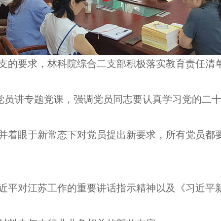
求，林科院综合二支部积极落实教育责任清单，20
体党员讲专题党课，强调党员同志要认真学习党的二
并着眼于新常态下对党员提出新要求，所有党员都
平对江苏工作的重要讲话指示精神以及《习近平新