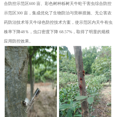
合防控示范区600 亩、彩色树种栎树天牛蛀干害虫综合防控
示范区300 亩，集成优化了生物防治与营林措施、无公害农
药防治技术等天牛绿色防控技术方案，使示范区内天牛有虫
株率下降48％，虫口密度下降 68.57%，取得了明显的规模
应用防控效果。