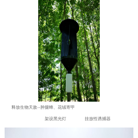
释放生物天敌--肿腿蜂、花绒寄甲
架设黑光灯 挂放性诱捕器