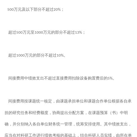
万元及以下部分不超过
；
500
20%
超过
万元至
万元的部分不超过
；
500
1000
13%
超过
万元的部分不超过
。
1000
10%
间接费用中绩效支出不超过直接费用扣除设备购置费后的
。
5%
间接费用按课题统一核定，由课题承担单位和课题合作单位根据各自承
担的研究任务和经费额度，协商提出分配方案，在课题预算（书）中明
确，并分别纳入各自单位财务统一管理，统筹安排使用。其中绩效支出，
应当在对科研工作进行绩效考核的基础上，结合科研人员实绩，由所在单