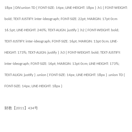
18px } DIV.union TD { FONT-SIZE: 14px; LINE-HEIGHT: 18px } .h1 { FONT-WEIGHT:
bold; TEXT-JUSTIFY: inter-ideograph; FONT-SIZE: 22pt; MARGIN: 17pt 0cm
16.5pt; LINE-HEIGHT: 240%; TEXT-ALIGN: justify } .h2 { FONT-WEIGHT: bold;
TEXT-JUSTIFY: inter-ideograph; FONT-SIZE: 16pt; MARGIN: 13pt 0cm; LINE-
HEIGHT: 173%; TEXT-ALIGN: justify } .h3 { FONT-WEIGHT: bold; TEXT-JUSTIFY:
inter-ideograph; FONT-SIZE: 16pt; MARGIN: 13pt 0cm; LINE-HEIGHT: 173%;
TEXT-ALIGN: justify } .union { FONT-SIZE: 14px; LINE-HEIGHT: 18px } .union TD {
FONT-SIZE: 14px; LINE-HEIGHT: 18px }
财教【
】
号
2011
434