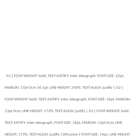
.h1 { FONT-WEIGHT: bold; TEXT-JUSTIFY: inter-ideograph; FONT-SIZE: 22pt;
MARGIN: 17pt 0cm 16.5pt; LINE-HEIGHT: 240%; TEXT-ALIGN: justify } .h2 {
FONT-WEIGHT: bold; TEXT-JUSTIFY: inter-ideograph; FONT-SIZE: 16pt; MARGIN:
13pt 0cm; LINE-HEIGHT: 173%; TEXT-ALIGN: justify } .h3 { FONT-WEIGHT: bold;
TEXT-JUSTIFY: inter-ideograph; FONT-SIZE: 16pt; MARGIN: 13pt 0cm; LINE-
HEIGHT: 173%; TEXT-ALIGN: justify } DIV.union { FONT-SIZE: 14px; LINE-HEIGHT: