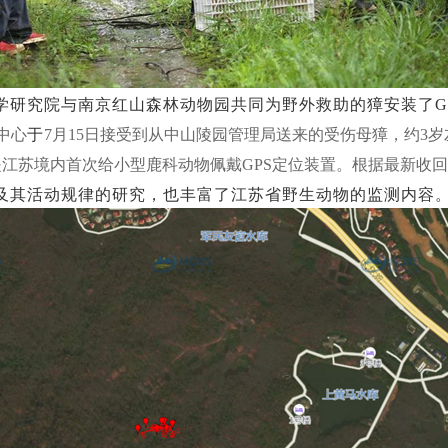
学研究院与南京红山森林动物园共同为野外救助的獐安装了G
中心
于
7月15日接受到从中山陵园管理局送来的受伤母獐，约3
江苏境内首次给小型鹿科动物佩戴GPS定位装置。根据最新收回
及其活动规律的研究，也丰富了江苏省野生动物的监测内容