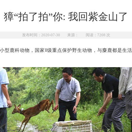
獐“拍了拍”你: 我回紫金山了
发布时间：2020-07-30 来源： 阅读：
7208
次
小型鹿科动物，国家
Ⅱ
级重点保护野生动物，与麋鹿都是生