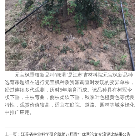
元宝枫垂枝新品种‘绿瀑’是江苏省林科院元宝枫新品种
选育课题组在进行元宝枫种质资源调查时发现的变异单株，
经过连续多代观测，历时5年培育而成。该品种具有树冠伞
状下垂，主枝弯曲，侧枝柔软下垂，秋季叶色橙黄色等优良
特性，观赏价值较高，适宜在庭院、道路、园林等城乡绿化
中推广应用。
上一页：
江苏省林业科学研究院第八届青年优秀论文交流评比结果公告