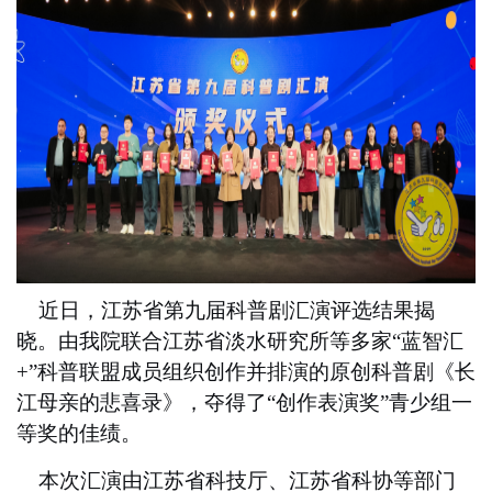
近日，江苏省第九届科普剧汇演评选结果揭
晓。由我院
联合江苏省淡水研究所等多家
“蓝智汇
+”科普联盟成员
组织创作并排演的原创科普剧《长
江母亲的悲喜录》，夺得
了
“创作表演奖”青少组一
等奖的佳绩。
本次汇演由江苏省
科技厅、江苏省科协等
部门