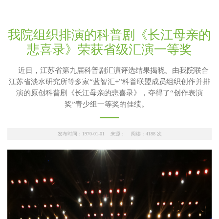
我院组织排演的科普剧《长江母亲的
悲喜录》荣获省级汇演一等奖
近日，江苏省第九届科普剧汇演评选结果揭晓。由我院联合
江苏省淡水研究所等多家“蓝智汇+”科普联盟成员组织创作并排
演的原创科普剧《长江母亲的悲喜录》，夺得了“创作表演
奖”青少组一等奖的佳绩。
发布时间：1970-01-01 来源： 阅读：
4188
次