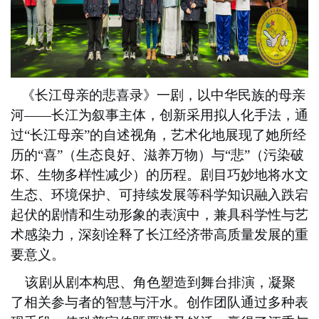
《长江母亲的悲喜录》一剧，以中华民族的母亲
河
——长江为叙事主体，创新采用拟人化手法，通
过“长江母亲”的自述视角，艺术化地展现了她所经
历的“喜”（生态良好、滋养万物）与“悲”（污染破
坏、生物多样性减少）的历程。剧目巧妙地将水文
生态、环境保护、可持续发展等科学知识融入跌宕
起伏的剧情和生动形象的表演中，兼具科学性与艺
术感染力，
深刻
诠释
了
长江经济带高质量发展的重
要意义。
该剧从剧本构思、角色塑造到舞台排演，凝聚
了
相关参与者的智慧与汗水。创作团队
通过
多种表