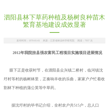
泗阳县林下草药种植及杨树良种苗木
繁育基地建设成效显著
发布时间：1970-01-01 来源：江苏省林业科学研究院 阅读：
7937
次
2012年我院挂县强农富民工程项目实施项目进展情况
眼下正是收获时节，在泗阳县众兴镇二桥村，临河镇沈
圩村等村的杨树林里，正奏响丰收的乐曲，家家户户忙着收
割林下种植的蒲公英等中草药。
据沈圩村的毕书记介绍，全村农户共515户，总人口