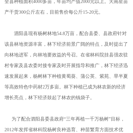
全县种植面积4000多亩，年亩均产值2000元以上。天南星亩
产干货300公斤左右，目前售价每公斤15-20元。
泗阳县现有杨树林地54.8万亩，配合县委、县政府针对
该县林地资源丰富，林下经济前景广阔的特点，及时提出了
向林地进军，向林地要效益的号召。在省林科院挂县强农驻
村专家及县农委对接专家及时开展指导和推广，林下经济迅
速发展起来，杨树林下种植黄蜀葵、蒲公英、紫苑、旱半夏
等高效特色中药材2万多亩。林下种植已成为林农新的经济
增长亮点，林下经济鼓起了林农的钱袋子。
为了配合泗阳县委县政府“三年再植一千万杨树”目标，
2012年发挥省林科院杨树良种选育、种苗繁育方面技术优