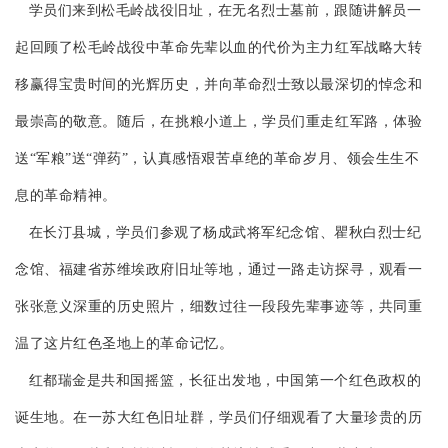
学员们来到松毛岭战役旧址，在无名烈士墓前，跟随讲解员一
起回顾了松毛岭战役中革命先辈以血的代价为主力红军战略大转
移赢得宝贵时间的光辉历史，并向革命烈士致以最深切的悼念和
最崇高的敬意。随后，在挑粮小道上，学员们重走红军路，体验
送“军粮”送“弹药”，认真感悟艰苦卓绝的革命岁月、领会生生不
息的革命精神。
在长汀县城，学员们参观了杨成武将军纪念馆、瞿秋白烈士纪
念馆、福建省苏维埃政府旧址等地，通过一路走访探寻，观看一
张张意义深重的历史照片，细数过往一段段先辈事迹等，共同重
温了这片红色圣地上的革命记忆。
红都瑞金是共和国摇篮，长征出发地，中国第一个红色政权的
诞生地。在一苏大红色旧址群，学员们仔细观看了大量珍贵的历