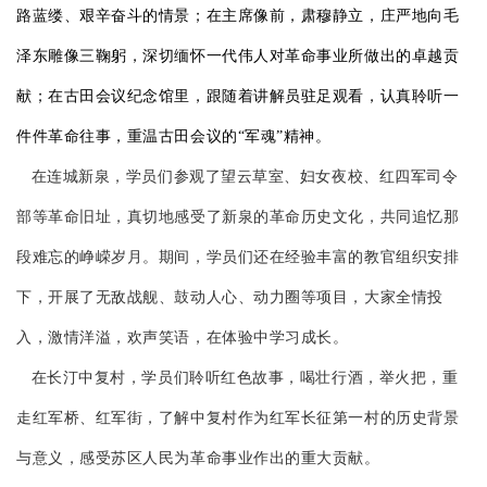
路蓝缕、艰辛奋斗的情景；在主席像前，肃穆静立，庄严地向毛
泽东雕像三鞠躬，深切缅怀一代伟人对革命事业所做出的卓越贡
献；在古田会议纪念馆里，跟随着讲解员驻足观看，认真聆听一
件件革命往事，重温古田会议的“军魂”精神。
在连城新泉，学员们参观了望云草室、妇女夜校、红四军司令
部等革命旧址，真切地感受了新泉的革命历史文化，共同追忆那
段难忘的峥嵘岁月。期间，学员们还在经验丰富的教官组织安排
下，开展了无敌战舰、鼓动人心、动力圈等项目，大家全情投
入，激情洋溢，欢声笑语，在体验中学习成长。
在长汀中复村，学员们聆听红色故事，喝壮行酒，举火把，重
走红军桥、红军街，了解中复村作为红军长征第一村的历史背景
与意义，感受苏区人民为革命事业作出的重大贡献。