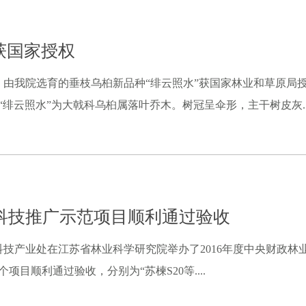
获国家授权
我院选育的垂枝乌桕新品种“绯云照水”获国家林业和草原局授权，
。“绯云照水”为大戟科乌桕属落叶乔木。树冠呈伞形，主干树皮灰...
业科技推广示范项目顺利通过验收
批与科技产业处在江苏省林业科学研究院举办了2016年度中央财政
目顺利通过验收，分别为“苏楝S20等....